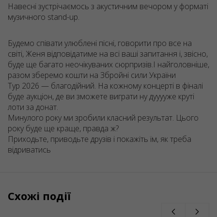
Навесні зустрічаємось з акустичним вечором у форматі
музичного stand-up.
Будемо співати улюблені пісні, говорити про все на
світі, Женя відповідатиме на всі ваші запитання і, звісно,
буде ще багато неочікуваних сюрпризів.І найголовніше,
разом зберемо кошти на Збройні сили України
Тур 2026 — благодійний. На кожному концерті в фіналі
буде аукціон, де ви зможете виграти ну дууууже круті
лоти за донат.
Минулого року ми зробили класний результат. Цього
року буде ще краще, правда ж?
Приходьте, приводьте друзів і покажіть їм, як треба
відриватись
Схожі події