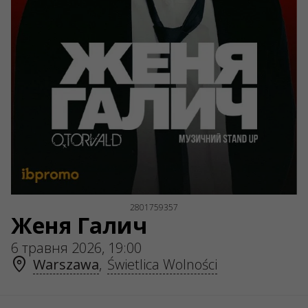
ul. GĘSIA, 8/205, KRAKÓW, kod 31-535
SERVICES
Доставка та оплата
Мапа сайту
О НАС
Організаторам
Логотип на афіши
Про компанію
Публічна оферта
2801759357
Женя Галич
6 травня 2026, 19:00
Warszawa
,
Świetlica Wolności