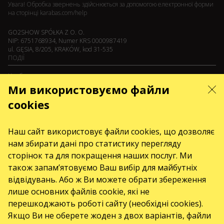
Увага! Обробка звернень здійснюється за допомогою електронної форми
на сторінці
karabas.com/help
GO2SHOW SPÓŁKA Z O. O.
NIP: 6751768934, Numer KRS 0000987419
ul. GĘSIA, 8/205, KRAKÓW, kod 31-535
ПОДІЇ
Клубы
Ми використовуємо файли
Koncerty
cookies
Teatry
Наш сайт використовує файли cookies, що дозволяє
Серпень 2026
Вересень 2026
жовтень 2026
Листопад 2026
Грудень 2026
нам збирати дані про статистику перегляду
сторінок та для покращення наших послуг. Ми
Лютий 2027
Квітень 2027
також запам’ятовуємо Ваш вибір для майбутніх
СЕРВІСИ
відвідувань. Або ж Ви можете обрати збереження
лише основних файлів cookie, які не
Доставка і оплата
перешкоджають роботі сайту (необхідні cookies).
Мапа сайту
Якщо Ви не оберете жоден з двох варіантів, файли
ПРО НАС